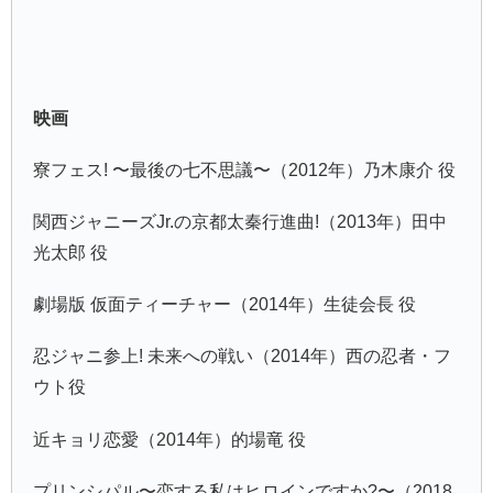
映画
寮フェス! 〜最後の七不思議〜（2012年）乃木康介 役
関西ジャニーズJr.の京都太秦行進曲!（2013年）田中
光太郎 役
劇場版 仮面ティーチャー（2014年）生徒会長 役
忍ジャニ参上! 未来への戦い（2014年）西の忍者・フ
ウト役
近キョリ恋愛（2014年）的場竜 役
プリンシパル〜恋する私はヒロインですか?〜（2018