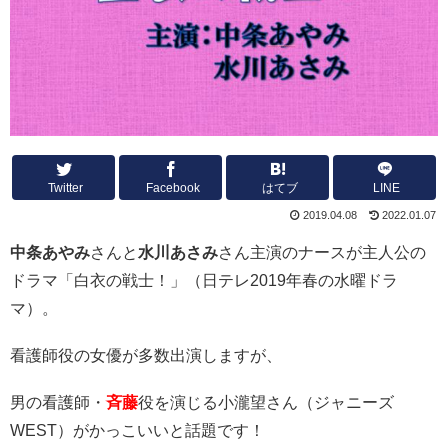
Twitter
Facebook
はてブ
LINE
2019.04.08
2022.01.07
中条あやみ
さんと
水川あさみ
さん主演のナースが主人公の
ドラマ「白衣の戦士！」（日テレ2019年春の水曜ドラ
マ）。
看護師役の女優が多数出演しますが、
男の看護師・
斉藤
役を演じる小瀧望さん（ジャニーズ
WEST）がかっこいいと話題です！