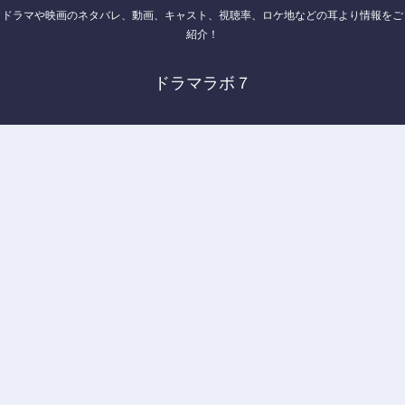
ドラマや映画のネタバレ、動画、キャスト、視聴率、ロケ地などの耳より情報をご
紹介！
ドラマラボ７