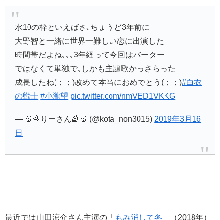
水10の枠といえばさ､ちょうど3年前に
大野智と一緒に世界一難しい恋に出演した
時間帯だよね､､､3年経って今回はバーター
ではなくて単独で､しかも主題歌かっさらった
成長したね(；；)改めて本当におめでとう(；；)
#白衣
の戦士
#小瀧望
pic.twitter.com/nmVED1VKKG
— 🍑🌈りーさん🌈🍑 (@kota_non3015)
2019年3月16
日
最近では山田涼介さん主演の「
もみ消して冬
」（2018年）