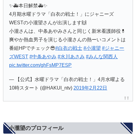
✨🚑本日解禁🚑✨
4月期水曜ドラマ「白衣の戦士！」にジャニーズ
WESTの小瀧望さんが出演します🙌
小瀧さんは、中条あやみさんと同じく新米看護師役💊
爽やか熱血男子を演じる小瀧さんの熱ーいコメントは
番組HPでチェック😎
#白衣の戦士
#小瀧望
#ジャニー
ズWEST
#中条あやみ
#水川あさみ
#みんな関西人
pic.twitter.com/ghFsMP7ESP
— 【公式】水曜ドラマ「白衣の戦士！」4月水曜よる
10時スタート (@HAKUI_ntv)
2019年2月22日
小瀧望のプロフィール