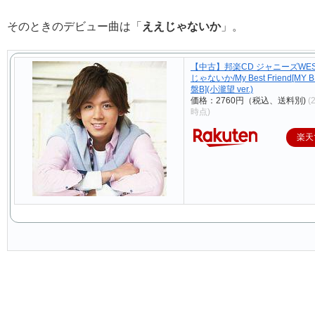
そのときのデビュー曲は「
ええじゃないか
」。
【中古】邦楽CD ジャニーズWEST
じゃないか/My Best Friend[MY 
盤B](小瀧望 ver.)
価格：2760円（税込、送料別)
(
時点)
楽天