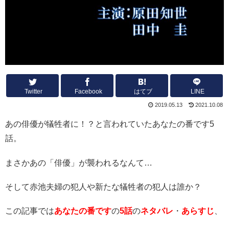
Twitter
Facebook
はてブ
LINE
2019.05.13
2021.10.08
あの俳優が犠牲者に！？と言われていたあなたの番です5
話。
まさかあの「俳優」が襲われるなんて…
そして赤池夫婦の犯人や新たな犠牲者の犯人は誰か？
この記事では
あなたの番です
の
5
話
の
ネタバレ
・
あらすじ
、