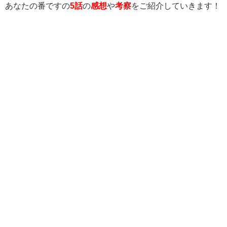
あなたの番ですの
5
話
の
感想
や
考察
をご紹介していきます！