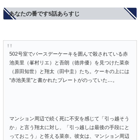
あなたの番です5話あらすじ
502号室でバースデーケーキを囲んで殺されている
赤
池美里
（峯村リエ）と
吾朗
（徳井優）を見つけた
菜奈
（原田知世）と
翔太
（田中圭）たち。ケーキの上には
“赤池美里”と書かれたプレートがのっていた…。
マンション周辺で続く死に不安を感じて「引っ越そう
か」と言う翔太に対し、「引っ越しは最後の手段にと
っておこう」と答える菜奈。彼女は、マンション周辺