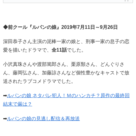
◆前クール『ルパンの娘』2019年7月11日～9月26日
深田恭子さん主演の泥棒一家の娘と、刑事一家の息子の恋
愛を描いたドラマで、
全11話
でした。
小沢真珠さんや渡部篤郎さん、栗原類さん、どんぐりさ
ん、藤岡弘さん、加藤諒さんなど個性豊かなキャストで放
送されたラブコメドラマでした。
➡
ルパンの娘 ネタバレ犯人！Ｍのハンカチ？原作の最終回
結末で厳は？
➡
ルパンの娘の見逃し配信＆再放送