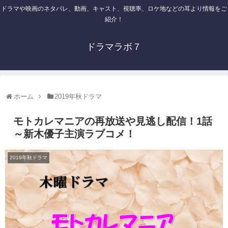
ドラマや映画のネタバレ、動画、キャスト、視聴率、ロケ地などの耳より情報をご
紹介！
ドラマラボ７
ホーム
2019年秋ドラマ
モトカレマニアの再放送や見逃し配信！1話
～新木優子主演ラブコメ！
2019年秋ドラマ