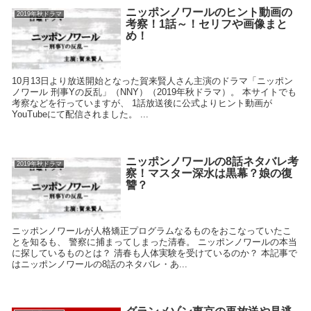
ニッポンノワールのヒント動画の
2019年秋ドラマ
考察！1話～！セリフや画像まと
め！
10月13日より放送開始となった賀来賢人さん主演のドラマ「ニッポン
ノワール 刑事Yの反乱」（NNY）（2019年秋ドラマ）。 本サイトでも
考察などを行っていますが、 1話放送後に公式よりヒント動画が
YouTubeにて配信されました。 ...
ニッポンノワールの8話ネタバレ考
2019年秋ドラマ
察！マスター深水は黒幕？娘の復
讐？
ニッポンノワールが人格矯正プログラムなるものをおこなっていたこ
とを知るも、 警察に捕まってしまった清春。 ニッポンノワールの本当
に探しているものとは？ 清春も人体実験を受けているのか？ 本記事で
はニッポンノワールの8話のネタバレ・あ...