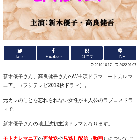
Twitter
Facebook
はてブ
LINE
2019.10.17
2022.01.07
新木優子さん、高良健吾さんのW主演ドラマ「モトカレマ
ニア」（フジテレビ2019秋ドラマ）。
元カレのことを忘れられない女性が主人公のラブコメドラ
マで、
新木優子さんの地上波初主演ドラマとなります。
モトカレマニア
の
再放送
や
見逃し配信
（
動画
）についてご