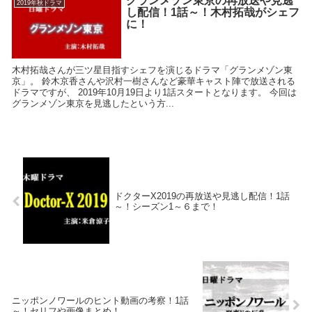
グランメゾン東京の再放送や見逃
2019年秋ドラマ
し配信！1話～！木村拓哉がシェフ
に！
木村拓哉さんが三ツ星目指すシェフを演じるドラマ「グランメゾン東
京」。 鈴木京香さんや沢村一樹さんなど豪華キャスト陣で放送される
ドラマですが、 2019年10月19日より1話スタートとなります。 今回は
グランメゾン東京を見逃したという方...
ドクターX2019の再放送や見逃し配信！1話
～！シーズン1～６まで！
ニッポンノワールのヒント動画の考察！1話
～！セリフや画像まとめ！