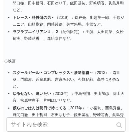
間口徹、田中哲司、石田ゆり子、飯田基祐、野崎萌香、眞島秀和
など。
トレース～科捜研の男～
（2019）：錦戸亮、船越英一郎、千原ジ
ュニア、山崎樹範、岡崎紗絵、矢本悠馬、小雪など。
ラブラブエイリアン１，２
（配信限定）：主演。太田莉菜、久松
郁実、野崎萌香 、森絵梨佳など。
◇映画
スクールガール・コンプレックス～放送部篇～
（2013）：森川
葵、門脇麦、近藤真彩、吉倉あおい、今野鮎莉、高井つき奈な
ど。
ゆるせない、逢いたい
（2013年）：中島裕翔、美山加恋、岡山天
音、松原智恵子、片桐はいりなど。
僕らのごはんは明日で待ってる
（2017年）：小栗旬、西島秀俊、
野間口徹、田中哲司、石田ゆり子、飯田基祐、野崎萌香、眞島秀
和など。
悪と仮面のルール
（2018）：玉木宏、吉沢亮、中村達也、柄本