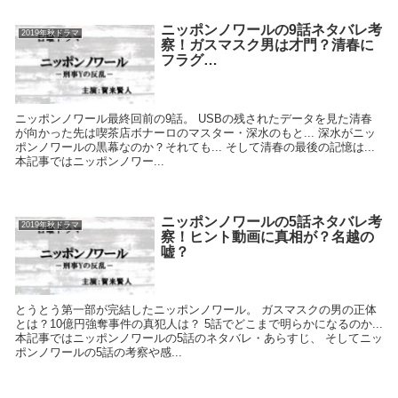
ニッポンノワールの9話ネタバレ考
2019年秋ドラマ
察！ガスマスク男は才門？清春に
フラグ…
ニッポンノワール最終回前の9話。 USBの残されたデータを見た清春
が向かった先は喫茶店ボナーロのマスター・深水のもと... 深水がニッ
ポンノワールの黒幕なのか？それても... そして清春の最後の記憶は...
本記事ではニッポンノワー...
ニッポンノワールの5話ネタバレ考
2019年秋ドラマ
察！ヒント動画に真相が？名越の
嘘？
とうとう第一部が完結したニッポンノワール。 ガスマスクの男の正体
とは？10億円強奪事件の真犯人は？ 5話でどこまで明らかになるのか...
本記事ではニッポンノワールの5話のネタバレ・あらすじ、 そしてニッ
ポンノワールの5話の考察や感...