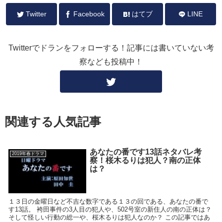
Twitter
Facebook
はてブ
LINE
Twitterでドランをフォローする！記事には書いていない考
察なども投稿中！
関連する人気記事
あなたの番です13話ネタバレ考
2019年春ドラマ
察！桜木るりは犯人？南の正体
は？
１３日の金曜日など不吉な数字である１３の回である、あなたの番で
す13話。 袴田事件の3人目の犯人や、502号室の新住人の南の正体は？
そして怪しい行動の総一や、桜木るりは犯人なのか？ この記事ではあ