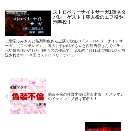
ストロベリーナイトサーガ1話ネタ
2019年春ドラマ
バレ・ゲスト！犯人役のエフ役や
刑事役！
二階堂ふみさんと亀梨和也さん主演で放送の「ストロベリーナイトサ
ーガ」（フジテレビ）。 過去に竹内結子さんと西島秀俊さんでドラマ
化や映画化がされた刑事ものの作品で、 2019年4月11日に初回1話が放
送されます！ 今回はストロベリーナイ...
偽装不倫の伴野丈役は宮沢氷魚！カメラマン
のイケメン！父親は有名人！