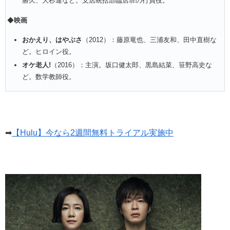
勝久、大杉連など。支店統括部臨店班の行員役。
◆
映画
おかえり、はやぶさ
（2012）：藤原竜也、三浦友和、田中直樹な
ど。ヒロイン役。
オケ老人!
（2016）：主演。坂口健太郎、黒島結菜、笹野高史な
ど。数学教師役。
➡
【Hulu】今なら2週間無料トライアル実施中