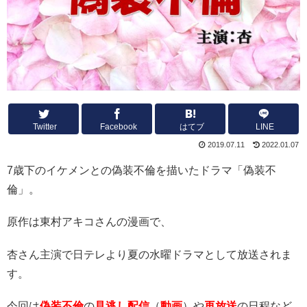
Twitter
Facebook
はてブ
LINE
2019.07.11
2022.01.07
7歳下のイケメンとの偽装不倫を描いたドラマ「偽装不
倫」。
原作は東村アキコさんの漫画で、
杏さん主演で日テレより夏の水曜ドラマとして放送されま
す。
今回は
偽装不倫
の
見逃し
配信
（
動画
）や
再放送
の日程など