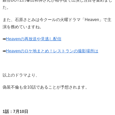
銀杏BOYZの峯田和伸さんが相手役で出演し注目を集めまし
た。
また、石原さとみは今クールの火曜ドラマ「Heaven」で主
演を務めていますね。
➡
Heavenの再放送や見逃し配信
➡
Heavenのロケ地まとめ！レストランの撮影場所は
以上のドラマより、
偽装不倫も全10話であることが予想されます。
1
話：7月10
日