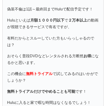
偽装不倫は1話～最終回までHuluで配信予定です！
Huluといえば
月額１０００円以下
で
２万本以上
の動画
が視聴できるサービスで有名ですが、
有料だからとスルーしていた方もいらっしゃるので
は？
おそらく普段DVDなどレンタルされる方断然
お得
にな
るかと思います。
この機会に
無料トライアル
で試してみるのはいかがで
しょうか？
無料トライアルだけでやめることも可能
です！
Huluに入ると家で暇な時間はなくなるでしょう！