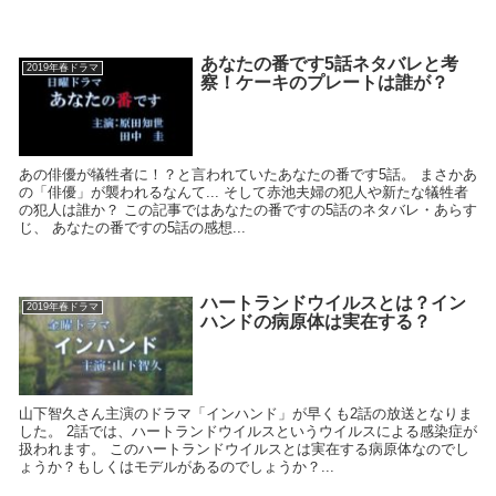
あなたの番です5話ネタバレと考
2019年春ドラマ
察！ケーキのプレートは誰が？
あの俳優が犠牲者に！？と言われていたあなたの番です5話。 まさかあ
の「俳優」が襲われるなんて... そして赤池夫婦の犯人や新たな犠牲者
の犯人は誰か？ この記事ではあなたの番ですの5話のネタバレ・あらす
じ、 あなたの番ですの5話の感想...
ハートランドウイルスとは？イン
2019年春ドラマ
ハンドの病原体は実在する？
山下智久さん主演のドラマ「インハンド」が早くも2話の放送となりま
した。 2話では、ハートランドウイルスというウイルスによる感染症が
扱われます。 このハートランドウイルスとは実在する病原体なのでし
ょうか？もしくはモデルがあるのでしょうか？...