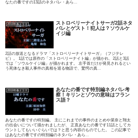
なたの番ですの13話のネタバレ・あら...
ストロベリーナイトサーガ2話ネタ
2019年春ドラマ
バレとゲスト！犯人は？ソウルケ
イジ編
2話の放送となるドラマ「ストロベリーナイトサーガ」（フジテレ
ビ）。 1話では原作の「ストロベリーナイト編」が描かれ、2話と3話
では「ソウルケイジ編」が描かれます。 左手首だけが発見されるとい
う死体なき殺人事件の真相を巡る物語で、驚愕の真...
あなたの番です特別編ネタバレ考
2019年春ドラマ
察！キリンとゾウの意味はフラン
ス語？
あなたの番ですの特別編。 主にこれまでの事件のまとめや菜奈と翔太
の出会いについて描かれましたが、 正直あなたの番です11話としてカ
ウントしてもいいぐらいでは？と思う内容のものでした。 この記事で
はあなたの番ですの特別編のネタバレ・あら...