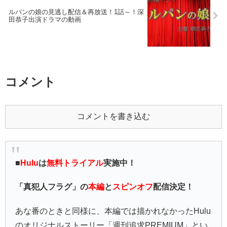
ルパンの娘の見逃し配信＆再放送！1話～！深
田恭子出演ドラマの動画
コメント
コメントを書き込む
■
Hulu
は
無料トライアル
実施中！
「真犯人フラグ」の
本編
と
スピンオフ
配信決定！
あな番のときと同様に、本編では描かれなかったHulu
のオリジナルストーリー「週刊追求PREMIUM」とい