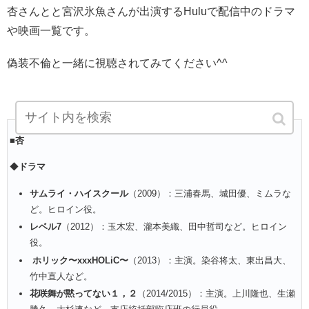
杏さんとと宮沢氷魚さんが出演するHuluで配信中のドラマ
や映画一覧です。
偽装不倫と一緒に視聴されてみてください^^
■
杏
◆
ドラマ
サムライ・ハイスクール
（2009）：三浦春馬、城田優、ミムラな
ど。ヒロイン役。
レベル7
（2012）：玉木宏、瀧本美織、田中哲司など。ヒロイン
役。
ホリック〜xxxHOLiC〜
（2013）：主演。染谷将太、東出昌大、
竹中直人など。
花咲舞が黙ってない１，２
（2014/2015）：主演。上川隆也、生瀬