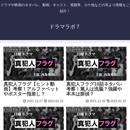
ドラマや映画のネタバレ、動画、キャスト、視聴率、ロケ地などの耳より情報をご
紹介！
ドラマラボ７
2021年秋ドラマ
2021年秋ドラマ
真犯人フラグ【ヒント動
真犯人フラグ10話ネタバレ
画】考察！アルファベット
考察！篤人は洗脳？強羅や
やポスター指差し？
本木は探偵？
2021.12.27
2022.01.10
2021.12.20
2022.01.10
2021年秋ドラマ
2021年秋ドラマ