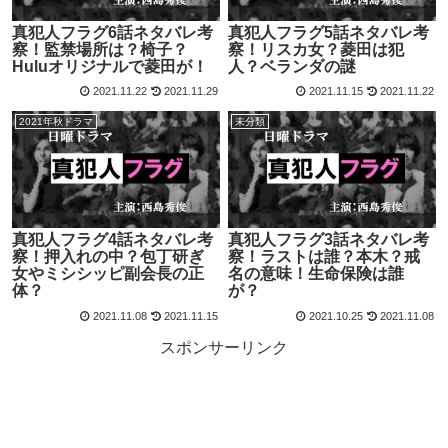
真犯人フラグ6話ネタバレ考
真犯人フラグ5話ネタバレ考
察！監禁場所は？椅子？
察！リスカ女？菱田は犯
Huluオリジナルで菱田が！
人？ベランダの謎
2021.11.22
2021.11.29
2021.11.15
2021.11.22
2021年秋ドラマ
未分類
真犯人フラグ4話ネタバレ考
真犯人フラグ3話ネタバレ考
察！押入れの中？包丁研ぎ
察！ラストは誰？本木？戒
女やミシシッピ副会長の正
名の意味！生命保険は誰
体？
が？
2021.11.08
2021.11.15
2021.10.25
2021.11.08
スポンサーリンク