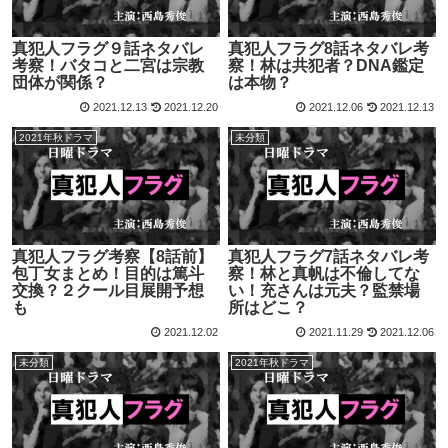
真犯人フラグ９話ネタバレ
真犯人フラグ8話ネタバレ考
考察！バタコと二宮は宗教
察！林は共犯者？DNA鑑定
団体が関係？
は本物？
2021.12.13
2021.12.20
2021.12.06
2021.12.13
2021年秋ドラマ
未分類
真犯人フラグ考察【8話前】
真犯人フラグ7話ネタバレ考
包丁女まとめ！目的は篤斗
察！林と真帆は不倫してな
交換？２クール目展開予想
い！充さんは元夫？監禁場
も
所はどこ？
2021.12.02
2021.11.29
2021.12.06
未分類
2021年秋ドラマ