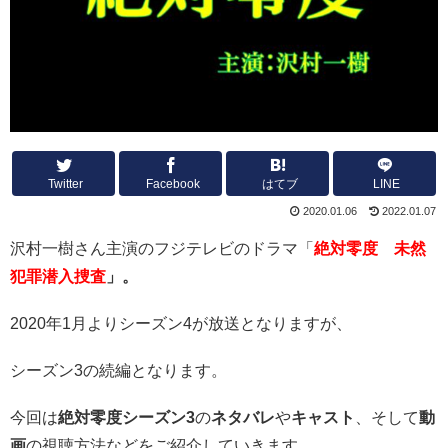
Twitter
Facebook
はてブ
LINE
2020.01.06
2022.01.07
沢村一樹さん主演のフジテレビのドラマ「
絶対零度
未然
犯罪潜入捜査
」。
2020年1月よりシーズン4が放送となりますが、
シーズン3の続編となります。
今回は
絶対零度シーズン3
の
ネタバレ
や
キャスト
、そして
動
画
の視聴方法などをご紹介していきます。