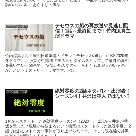
話のネタバレ・あらすじ・考察...
テセウスの船の再放送や見逃し配
2020年冬ドラマ
信！1話～最終回まで！竹内涼真主
演ドラマ
竹内涼真さん主演の日曜劇場のドラマ「テセウスの船」（TBS2020年
冬ドラマ）。 父親が犯罪者の主人公がタイムスリップして事件の真相
を暴いていく物語で、 父親が犯人なのか、それとも真犯人がいるの
か...というミステリードラマです。 今...
絶対零度の2話ネタバレ・出演者！
2020年冬ドラマ
シーズン4！井沢は犯人ではない？
1月からスタートした絶対零度シーズン4（2020）。 1話から井沢が香
坂を撃った？現場から始まるという衝撃のスタートをした絶対零度。 2
話ではあるストーカー事件が取り上げられます。 そして現在編で井沢
はどんな行動をするのか... 本...