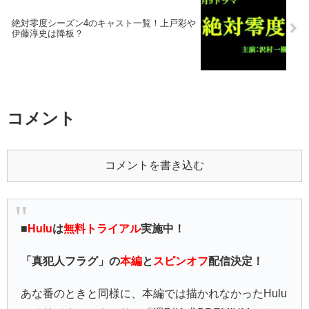
絶対零度シーズン4のキャスト一覧！上戸彩や
伊藤淳史は降板？
コメント
コメントを書き込む
■
Hulu
は
無料トライアル
実施中！
「真犯人フラグ」の
本編
と
スピンオフ
配信決定！
あな番のときと同様に、本編では描かれなかったHulu