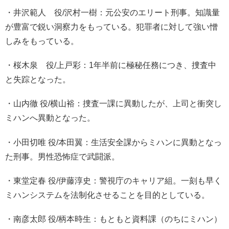
・井沢範人 役/沢村一樹：元公安のエリート刑事。知識量
が豊富で鋭い洞察力をもっている。犯罪者に対して強い憎
しみをもっている。
・桜木泉 役/上戸彩：1年半前に極秘任務につき、捜査中
と失踪となった。
・山内徹 役/横山裕：捜査一課に異動したが、上司と衝突し
ミハンへ異動となった。
・小田切唯 役/本田翼：生活安全課からミハンに異動となっ
た刑事。男性恐怖症で武闘派。
・東堂定春 役/伊藤淳史：警視庁のキャリア組。一刻も早く
ミハンシステムを法制化させることを目的としている。
・南彦太郎 役/柄本時生：もともと資料課（のちにミハン）