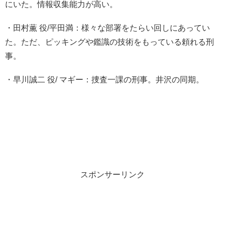
にいた。情報収集能力が高い。
・田村薫 役/平田満：様々な部署をたらい回しにあってい
た。ただ、ピッキングや鑑識の技術をもっている頼れる刑
事。
・早川誠二 役/ マギー：捜査一課の刑事。井沢の同期。
スポンサーリンク