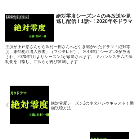
絶対零度シーズン４の再放送や見
2020年冬ドラマ
逃し配信！1話~！2020年冬ドラマ
主演が上戸彩さんから沢村一樹さんへと引き継がれたドラマ「絶対零
度 未然犯罪潜入捜査」（フジテレビ）。 2018年にシーズン3が放送
され、2020年1月よりシーズン4が放送されます。 ミハンシステムの法
制化を目指し、井沢らが再び奮闘します...
絶対零度シーズン2のネタバレやキャスト！動
画視聴方法！