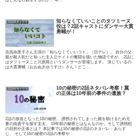
知らなくていいことのタツミーヌ
2020年冬ドラマ
役は？2話キャストにダンサー大貫
勇輔が！
吉高由里子さん主演の「知らなくていいコト」（日テレ）。 自分の父
親が殺人犯だと知った主人公ケイトの奮闘を描いた物語ですが、 2話に
はタツミーヌこと川原巽というダンサーが登場します。 演じているの
は大貫勇輔（おおぬきゆうすけ）さん！どこ...
10の秘密の2話ネタバレ考察！翼
2020年冬ドラマ
の正体は10年前の事件の遺族？
2話の放送となった10の秘密。 誘拐されてしまった娘を助けるため元
妻の由貴子を探す圭太。 10年前の秘密とはなんなのか。そして誘拐犯
の目的や正体とは？ 本記事では10の秘密の2話のネタバレ・あらす
じ、 そして10の秘密の2話の考察や...