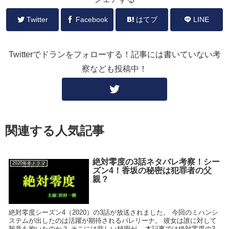
Twitter
Facebook
はてブ
LINE
Twitterでドランをフォローする！記事には書いていない考
察なども投稿中！
関連する人気記事
絶対零度の3話ネタバレ考察！シー
2020年冬ドラマ
ズン4！香坂の秘密は犯罪者の父
親？
絶対零度シーズン4（2020）の3話が放送されました。 今回のミハンシ
ステムが出したのは活躍が期待されるバレリーナ。 彼女は誰に対して
殺意を抱いたのか？ そこには悲しい秘密が... 本記事では絶対零度の3