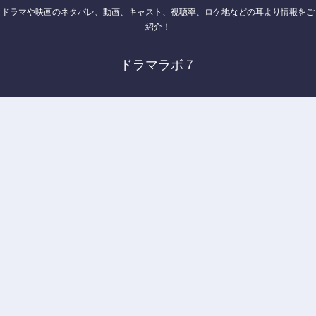
ドラマや映画のネタバレ、動画、キャスト、視聴率、ロケ地などの耳より情報をご
紹介！
ドラマラボ７