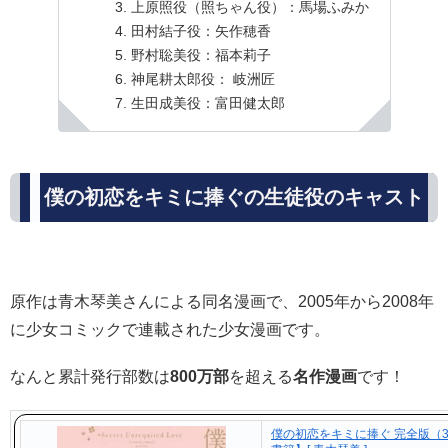
上原照役（照ちゃん役）：馬場ふみか
田村結子役：矢作穂香
野村聡美役：福本莉子
神尾耕太郎役： 岐洲匠
生田成美役：富田健太郎
僕の初恋をキミに捧ぐの生徒役のキャスト
原作は青木琴美さんによる同名漫画で、2005年から2008年
に少女コミックで連載された少女漫画です。
なんと累計発行部数は
800万部
を超える
名作漫画
です！
僕の初恋をキミに捧ぐ 完全版（