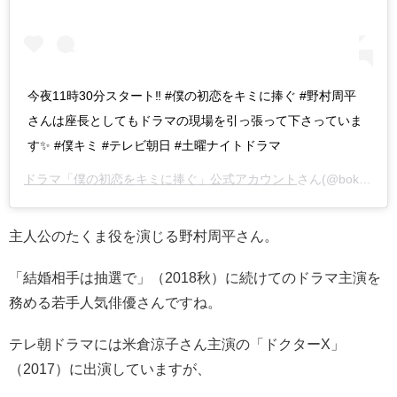
今夜11時30分スタート‼️ #僕の初恋をキミに捧ぐ #野村周平
さんは座長としてもドラマの現場を引っ張って下さっていま
す✨ #僕キミ #テレビ朝日 #土曜ナイトドラマ
ドラマ「僕の初恋をキミに捧ぐ」公式アカウント
さん(@bokukimi_tvasahi)がシェアした投稿 –
主人公のたくま役を演じる野村周平さん。
「結婚相手は抽選で」（2018秋）に続けてのドラマ主演を
務める若手人気俳優さんですね。
テレ朝ドラマには米倉涼子さん主演の「ドクターX」
（2017）に出演していますが、