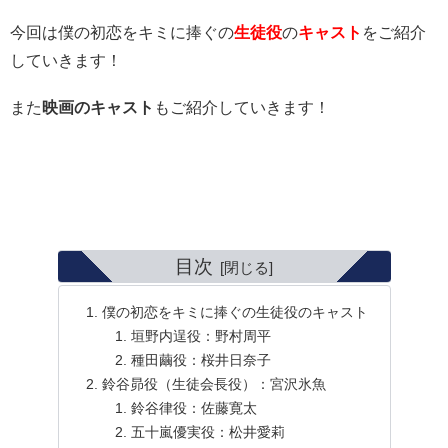
今回は僕の初恋をキミに捧ぐの
生徒役
の
キャスト
をご紹介
していきます！
また
映画のキャスト
もご紹介していきます！
目次
僕の初恋をキミに捧ぐの生徒役のキャスト
垣野内逞役：野村周平
種田繭役：桜井日奈子
鈴谷昴役（生徒会長役）：宮沢氷魚
鈴谷律役：佐藤寛太
五十嵐優実役：松井愛莉