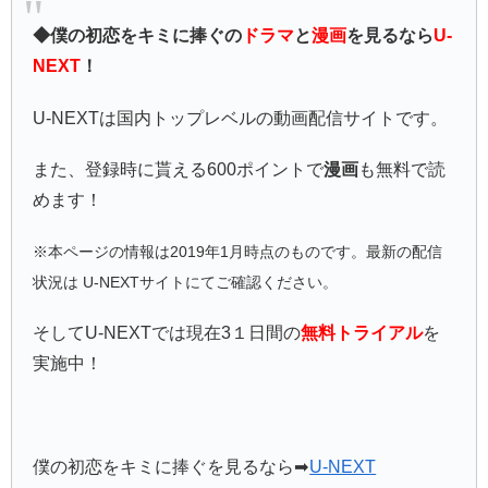
◆僕の初恋をキミに捧ぐの
ドラマ
と
漫画
を見るなら
U-
NEXT
！
U-NEXTは国内トップレベルの動画配信サイトです。
また、登録時に貰える600ポイントで
漫画
も無料で読
めます！
※本ページの情報は2019年1月時点のものです。最新の配信
状況は U-NEXTサイトにてご確認ください。
そしてU-NEXTでは現在3１日間の
無料トライアル
を
実施中！
僕の初恋をキミに捧ぐを見るなら➡
U-NEXT