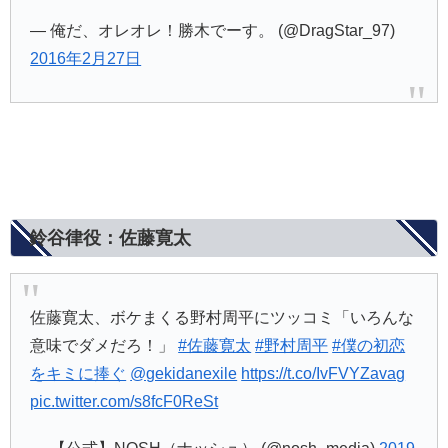
— 俺だ、オレオレ！勝木でーす。 (@DragStar_97)
2016年2月27日
鈴谷律役：佐藤寛太
佐藤寛太、ボケまくる野村周平にツッコミ「いろんな
意味でダメだろ！」
#佐藤寛太
#野村周平
#僕の初恋
をキミに捧ぐ
@gekidanexile
https://t.co/IvFVYZavag
pic.twitter.com/s8fcF0ReSt