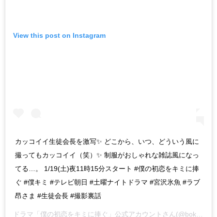
View this post on Instagram
カッコイイ生徒会長を激写✨ どこから、いつ、どういう風に
撮ってもカッコイイ（笑）✨ 制服がおしゃれな雑誌風になっ
てる…。 1/19(土)夜11時15分スタート #僕の初恋をキミに捧
ぐ #僕キミ #テレビ朝日 #土曜ナイトドラマ #宮沢氷魚 #ラブ
昂さま #生徒会長 #撮影裏話
ドラマ「僕の初恋をキミに捧ぐ」公式アカウント
さん(@bokukimi_tvasahi)がシェアした投稿 –