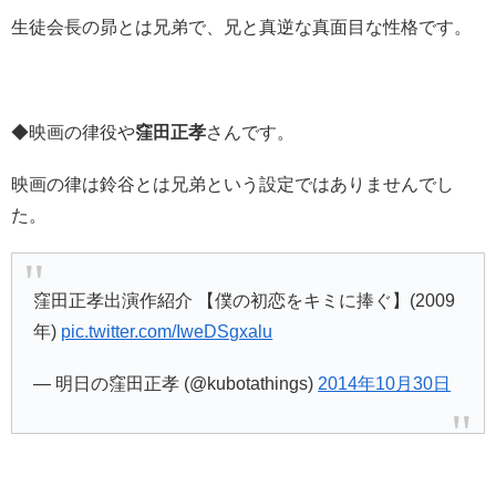
生徒会長の昴とは兄弟で、兄と真逆な真面目な性格です。
◆映画の律役や
窪田正孝
さんです。
映画の律は鈴谷とは兄弟という設定ではありませんでし
た。
窪田正孝出演作紹介 【僕の初恋をキミに捧ぐ】(2009
年)
pic.twitter.com/IweDSgxalu
— 明日の窪田正孝 (@kubotathings)
2014年10月30日