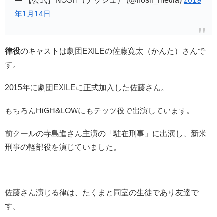
— 【公式】NOSH（ナッシュ） (@nosh_media)
2019
年1月14日
律役
のキャストは劇団EXILEの佐藤寛太（かんた）さんで
す。
2015年に劇団EXILEに正式加入した佐藤さん。
もちろんHiGH&LOWにもテッツ役で出演しています。
前クールの寺島進さん主演の「駐在刑事」に出演し、新米
刑事の軽部役を演じていました。
佐藤さん演じる律は、たくまと同室の生徒であり友達で
す。