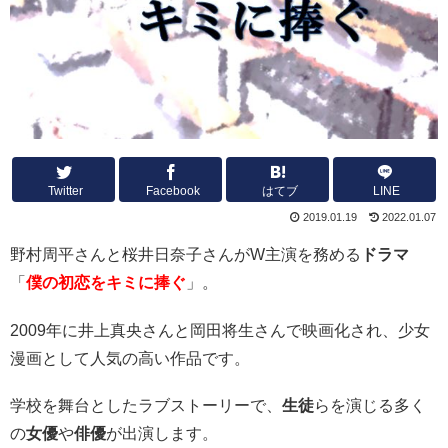
Twitter
Facebook
はてブ
LINE
2019.01.19
2022.01.07
野村周平さんと桜井日奈子さんがW主演を務める
ドラマ
「
僕の初恋をキミに捧ぐ
」。
2009年に井上真央さんと岡田将生さんで映画化され、少女
漫画として人気の高い作品です。
学校を舞台としたラブストーリーで、
生徒
らを演じる多く
の
女優
や
俳優
が出演します。