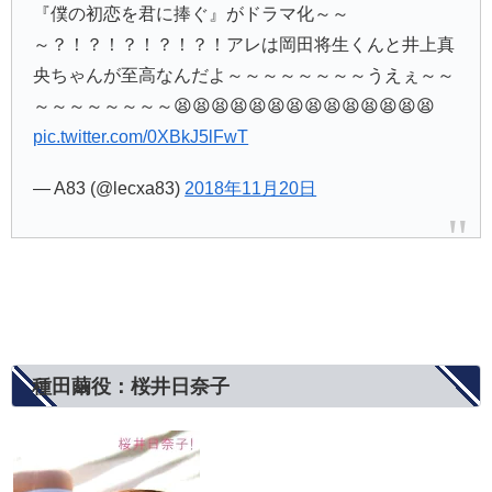
『僕の初恋を君に捧ぐ』がドラマ化～～
～？！？！？！？！？！アレは岡田将生くんと井上真
央ちゃんが至高なんだよ～～～～～～～～うえぇ～～
～～～～～～～～😫😫😫😫😫😫😫😫😫😫😫😫😫😫
pic.twitter.com/0XBkJ5lFwT
— A83 (@lecxa83)
2018年11月20日
種田繭役：桜井日奈子