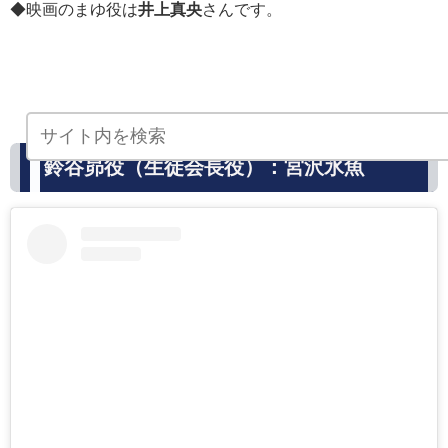
◆映画のまゆ役は
井上真央
さんです。
鈴谷昴役（生徒会長役）：宮沢氷魚