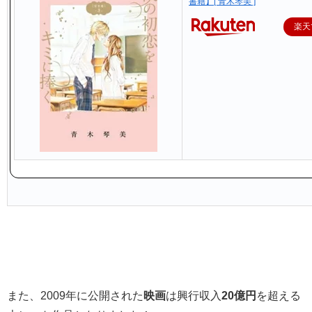
書籍】[ 青木琴美 ]
楽天
また、2009年に公開された
映画
は興行収入
20億円
を超える