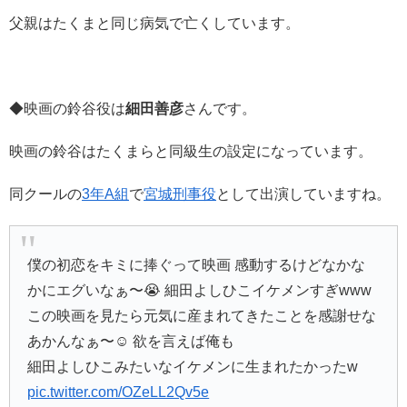
父親はたくまと同じ病気で亡くしています。
◆映画の鈴谷役は
細田善彦
さんです。
映画の鈴谷はたくまらと同級生の設定になっています。
同クールの
3年A組
で
宮城刑事役
として出演していますね。
僕の初恋をキミに捧ぐって映画 感動するけどなかな
かにエグいなぁ〜😭 細田よしひこイケメンすぎwww
この映画を見たら元気に産まれてきたことを感謝せな
あかんなぁ〜☺ 欲を言えば俺も
細田よしひこみたいなイケメンに生まれたかったw
pic.twitter.com/OZeLL2Qv5e