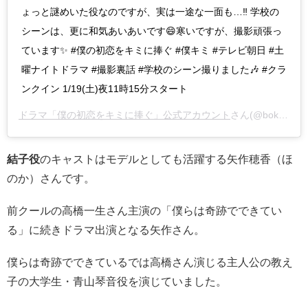
ょっと謎めいた役なのですが、実は一途な一面も…‼️ 学校の
シーンは、更に和気あいあいです😄寒いですが、撮影頑張っ
ています✨ #僕の初恋をキミに捧ぐ #僕キミ #テレビ朝日 #土
曜ナイトドラマ #撮影裏話 #学校のシーン撮りました🎶 #クラ
ンクイン 1/19(土)夜11時15分スタート
ドラマ「僕の初恋をキミに捧ぐ」公式アカウント
さん(@bokukimi_tvasahi)がシェアした投稿 –
結子役
のキャストはモデルとしても活躍する矢作穂香（ほ
のか）さんです。
前クールの高橋一生さん主演の「僕らは奇跡でできてい
る」に続きドラマ出演となる矢作さん。
僕らは奇跡でできているでは高橋さん演じる主人公の教え
子の大学生・青山琴音役を演じていました。